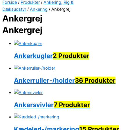
Forside
/
Produkter
/
Ankering, Rig &
Dæksudstyr
/
Ankering
/ Ankergrej
Ankergrej
Ankergrej
Ankerkugler
2 Produkter
Ankerruller-/holder
36 Produkter
Ankersvivler
7 Produkter
Kædeled-/markering
15 Produkter