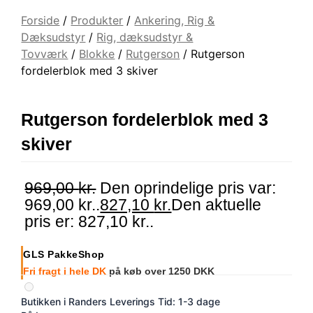
Forside
/
Produkter
/
Ankering, Rig &
Dæksudstyr
/
Rig, dæksudstyr &
Tovværk
/
Blokke
/
Rutgerson
/ Rutgerson
fordelerblok med 3 skiver
Rutgerson fordelerblok med 3
skiver
969,00
kr.
Den oprindelige pris var:
969,00 kr..
827,10
kr.
Den aktuelle
pris er: 827,10 kr..
GLS PakkeShop
Fri fragt i hele DK
på køb over 1250 DKK
Butikken i Randers
Leverings Tid: 1-3 dage