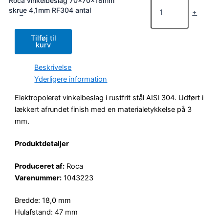
Roca vinkelbeslag 70x70x18mm
skrue 4,1mm RF304 antal
-
+
Tilføj til
kurv
Beskrivelse
Yderligere information
Elektropoleret vinkelbeslag i rustfrit stål AISI 304. Udført i
lækkert afrundet finish med en materialetykkelse på 3
mm.
Produktdetaljer
Produceret af:
Roca
Varenummer:
1043223
Bredde: 18,0 mm
Hulafstand: 47 mm