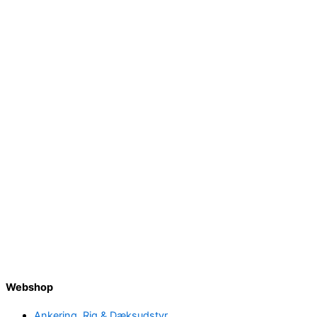
Webshop
Ankering, Rig & Dæksudstyr