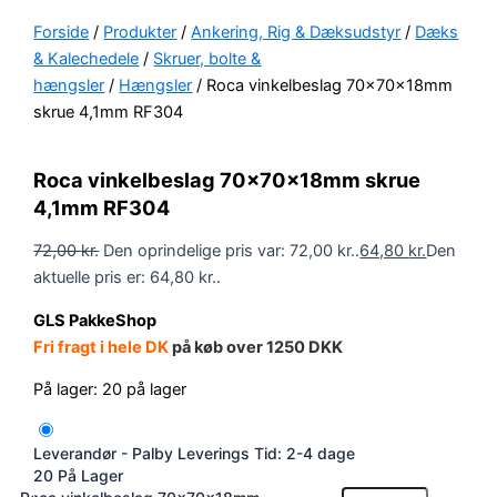
Forside
/
Produkter
/
Ankering, Rig & Dæksudstyr
/
Dæks
& Kalechedele
/
Skruer, bolte &
hængsler
/
Hængsler
/ Roca vinkelbeslag 70x70x18mm
skrue 4,1mm RF304
Roca vinkelbeslag 70x70x18mm skrue
4,1mm RF304
72,00
kr.
Den oprindelige pris var: 72,00 kr..
64,80
kr.
Den
aktuelle pris er: 64,80 kr..
GLS PakkeShop
Fri fragt i hele DK
på køb over 1250 DKK
På lager:
20 på lager
Leverandør - Palby
Leverings Tid: 2-4 dage
20 På Lager