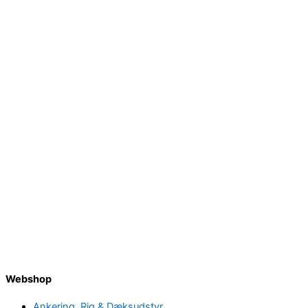
Webshop
Ankering, Rig & Dæksudstyr