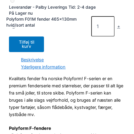
Leverandør - Palby
Leverings Tid: 2-4 dage
På Lager nu
Polyform F01M fender 465x130mm
hvid/sort antal
-
+
Tilføj til
kurv
Beskrivelse
Yderligere information
Kvalitets fender fra norske Polyform! F-serien er en
premium fenderserie med størrelser, der passer til alt lige
fra små joller, til store skibe. Polyform F-serien kan
bruges i alle slags vejrforhold, og bruges af næsten alle
typer fartøjer, såsom flådebåde, kystvagter, færger,
lystbåde mv.
Polyform F-fendere