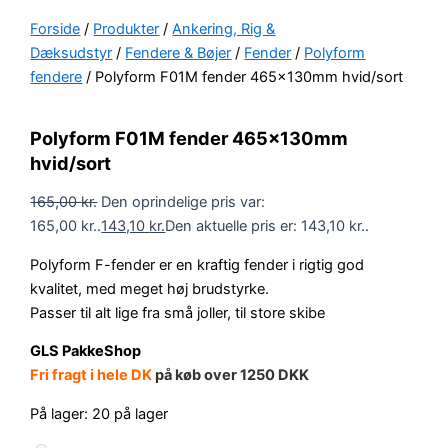
Forside
/
Produkter
/
Ankering, Rig &
Dæksudstyr
/
Fendere & Bøjer
/
Fender
/
Polyform
fendere
/ Polyform F01M fender 465x130mm hvid/sort
Polyform F01M fender 465x130mm
hvid/sort
165,00
kr.
Den oprindelige pris var:
165,00 kr..
143,10
kr.
Den aktuelle pris er: 143,10 kr..
Polyform F-fender er en kraftig fender i rigtig god
kvalitet, med meget høj brudstyrke.
Passer til alt lige fra små joller, til store skibe
GLS PakkeShop
Fri fragt i hele DK
på køb over 1250 DKK
På lager:
20 på lager