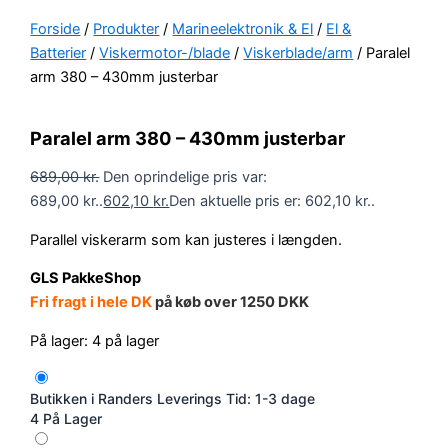
Forside
/
Produkter
/
Marineelektronik & El
/
El &
Batterier
/
Viskermotor-/blade
/
Viskerblade/arm
/ Paralel
arm 380 – 430mm justerbar
Paralel arm 380 – 430mm justerbar
689,00
kr.
Den oprindelige pris var:
689,00 kr..
602,10
kr.
Den aktuelle pris er: 602,10 kr..
Parallel viskerarm som kan justeres i længden.
GLS PakkeShop
Fri fragt i hele DK
på køb over 1250 DKK
På lager:
4 på lager
Butikken i Randers
Leverings Tid: 1-3 dage
4 På Lager