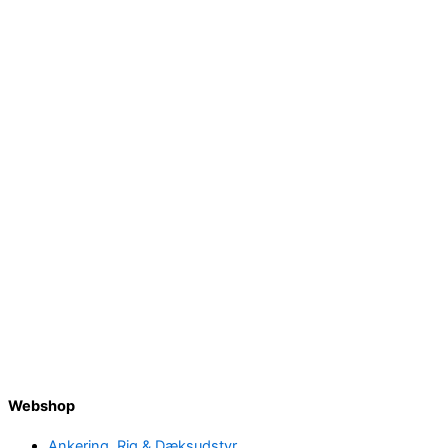
Webshop
Ankering, Rig & Dæksudstyr