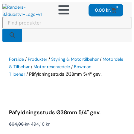
Gå
0
Kurv
0,00
kr.
til
indholdet
Products
search
Forside
/
Produkter
/
Styring & Motortilbehør
/
Motordele
& Tilbehør
/
Motor reservedele
/
Bowman
Tilbehør
/ Påfyldningsstuds Ø38mm 5/4" gev.
-
109,90
kr.
Påfyldningsstuds Ø38mm 5/4" gev.
Den
Den
604,00
kr.
494,10
kr.
oprindelige
aktuelle