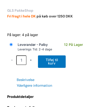
pris
pris
var:
er:
GLS PakkeShop
604,00 kr..
494,10 kr..
Fri fragt i hele DK
på køb over 1250 DKK
Påfyldningsstuds
På lager:
4 på lager
Ø38mm
5/4"
Leverandør - Palby
12 På Lager
gev.
Leverings Tid: 2-4 dage
antal
-
+
Tilføj til
kurv
Beskrivelse
Yderligere information
Produktdetaljer