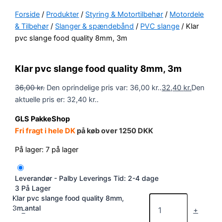
Forside
/
Produkter
/
Styring & Motortilbehør
/
Motordele
& Tilbehør
/
Slanger & spændebånd
/
PVC slange
/ Klar
pvc slange food quality 8mm, 3m
Klar pvc slange food quality 8mm, 3m
36,00
kr.
Den oprindelige pris var: 36,00 kr..
32,40
kr.
Den
aktuelle pris er: 32,40 kr..
GLS PakkeShop
Fri fragt i hele DK
på køb over 1250 DKK
På lager:
7 på lager
Leverandør - Palby
Leverings Tid: 2-4 dage
3 På Lager
Klar pvc slange food quality 8mm,
3m antal
-
+