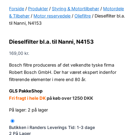
Forside
/
Produkter
/
Styring & Motortilbehør
/
Motordele
& Tilbehør
/
Motor reservedele
/
Oliefiltre
/ Dieselfilter bl.a.
til Nanni, N4153
Dieselfilter bl.a. til Nanni, N4153
169,00
kr.
Bosch filtre produceres af det velkendte tyske firma
Robert Bosch GmbH. Der har været ekspert indenfor
filtrerende elementer i mere end 80 år.
GLS PakkeShop
Fri fragt i hele DK
på køb over 1250 DKK
På lager:
2 på lager
Butikken i Randers
Leverings Tid: 1-3 dage
2 På Lager