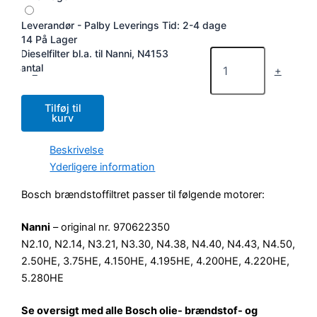
Leverandør - Palby
Leverings Tid: 2-4 dage
14 På Lager
Dieselfilter bl.a. til Nanni, N4153
antal
-
+
Tilføj til
kurv
Beskrivelse
Yderligere information
Bosch brændstoffiltret passer til følgende motorer:
Nanni
– original nr. 970622350
N2.10, N2.14, N3.21, N3.30, N4.38, N4.40, N4.43, N4.50,
2.50HE, 3.75HE, 4.150HE, 4.195HE, 4.200HE, 4.220HE,
5.280HE
Se oversigt med alle Bosch olie- brændstof- og