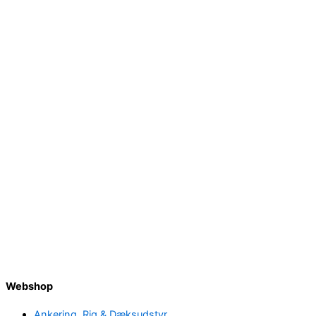
Webshop
Ankering, Rig & Dæksudstyr