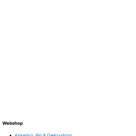
Webshop
Ankering, Rig & Dæksudstyr