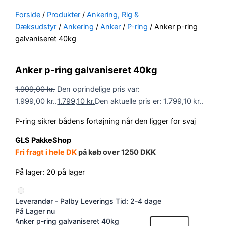
Forside
/
Produkter
/
Ankering, Rig &
Dæksudstyr
/
Ankering
/
Anker
/
P-ring
/ Anker p-ring
galvaniseret 40kg
Anker p-ring galvaniseret 40kg
1.999,00
kr.
Den oprindelige pris var:
1.999,00 kr..
1.799,10
kr.
Den aktuelle pris er: 1.799,10 kr..
P-ring sikrer bådens fortøjning når den ligger for svaj
GLS PakkeShop
Fri fragt i hele DK
på køb over 1250 DKK
På lager:
20 på lager
Leverandør - Palby
Leverings Tid: 2-4 dage
På Lager nu
Anker p-ring galvaniseret 40kg