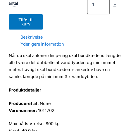
antal
-
+
Tilføj til
kurv
Beskrivelse
Yderligere information
Når du skal ankerer din p-ring skal bundkædens længde
altid være det dobbelte af vanddybden og minimum 4
meter. I øvrigt skal bundkæden + ankertov have en
samlet længde på minimum 3 x vanddybden.
Produktdetaljer
Produceret af:
None
Varenummer:
1011702
Max bådstørrelse: 800 kg
Vægt: 40,0 kg